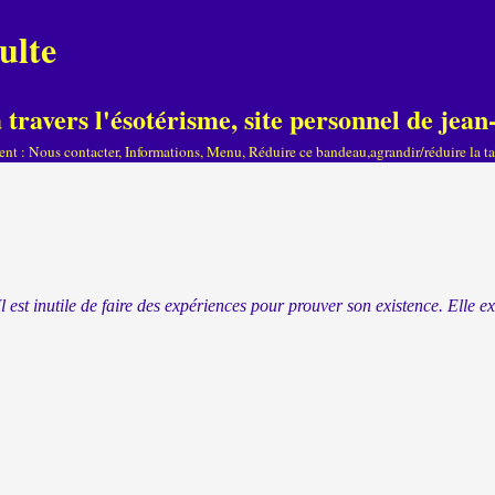
ulte
travers l'ésotérisme, site personnel de je
ient : Nous contacter, Informations, Menu, Réduire ce bandeau,agrandir/réduire la tai
st inutile de faire des expériences pour prouver son existence. Elle exis