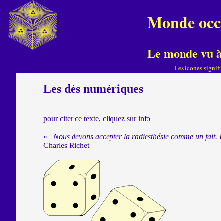
" rel="stylesheet" type="text/css">
M
Monde occ
Le monde vu à 
Les icones signif
Les dés numériques
pour citer ce texte, cliquez sur info
«
Nous devons accepter la radiesthésie comme un fait. Il e
Charles Richet