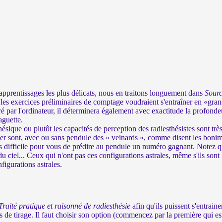
 apprentissages les plus délicats, nous en traitons longuement dans
Sourc
it les exercices préliminaires de comptage voudraient s'entraîner en «gran
 par l'ordinateur, il déterminera également avec exactitude la profondeu
aguette.
sique ou plutôt les capacités de perception des radiesthésistes sont trè
lier sont, avec ou sans pendule des « veinards », comme disent les bonime
très difficile pour vous de prédire au pendule un numéro gagnant. Notez q
te du ciel... Ceux qui n'ont pas ces configurations astrales, même s'ils so
figurations astrales.
Traité pratique et raisonné de radiesthésie
afin qu'ils puissent s'entrai
e tirage. Il faut choisir son option (commencez par la première qui est l