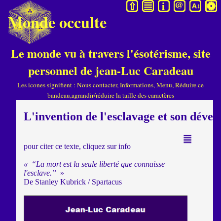
M
Monde occulte
Le monde vu à travers l'ésotérisme, site
personnel de jean-Luc Caradeau
Les icones signifient : Nous contacter, Informations, Menu, Réduire ce
bandeau,agrandir/réduire la taille des caractères
L'invention de l'esclavage et son déve
pour citer ce texte, cliquez sur info
« “La mort est la seule liberté que connaisse
l'esclave.”
»
De Stanley Kubrick / Spartacus