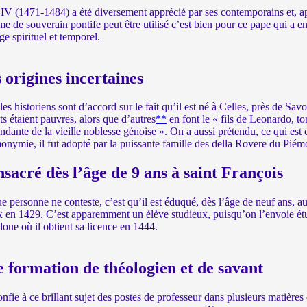
 IV (1471-1484) a été diversement apprécié par ses contemporains et, après
rme de souverain pontife peut être utilisé c’est bien pour ce pape qui a
ige spirituel et temporel.
 origines incertaines
les historiens sont d’accord sur le fait qu’il est né à Celles, près de Savo
ts étaient pauvres, alors que d’autres
**
en font le « fils de Leonardo, 
ndante de la vieille noblesse génoise ». On a aussi prétendu, ce qui est c
onymie, il fut adopté par la puissante famille des della Rovere du Pié
sacré dès l’âge de 9 ans à saint François
e personne ne conteste, c’est qu’il est éduqué, dès l’âge de neuf ans, 
 en 1429. C’est apparemment un élève studieux, puisqu’on l’envoie étu
doue où il obtient sa licence en 1444.
 formation de théologien et de savant
nfie à ce brillant sujet des postes de professeur dans plusieurs matières e