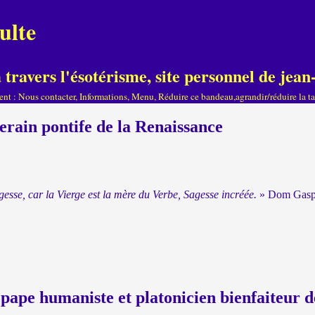
ulte
travers l'ésotérisme, site personnel de je
ient : Nous contacter, Informations, Menu, Réduire ce bandeau,agrandir/réduire la tai
erain pontife de la Renaissance
esse, car la Vierge est la mère du Verbe, Sagesse incréée.
» Dom Gaspa
pape humaniste et platonicien bienfaiteur des