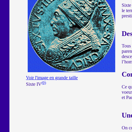
Sixte
le te
prest
Des
Tous 
paren
desce
l’hom
Con
Voir l'image en grande taille
(0)
Sixte IV
Ce qu
voeux
et Pa
Une
On co