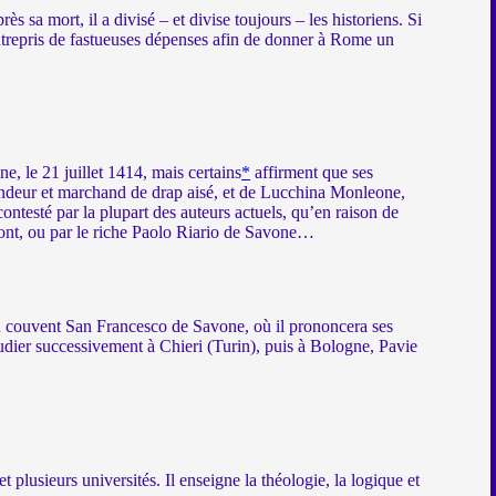
 sa mort, il a divisé – et divise toujours – les historiens. Si
 entrepris de fastueuses dépenses afin de donner à Rome un
ne, le 21 juillet 1414, mais certains
*
affirment que ses
tondeur et marchand de drap aisé, et de Lucchina Monleone,
ontesté par la plupart des auteurs actuels, qu’en raison de
mont, ou par le riche Paolo Riario de Savone…
au couvent San Francesco de Savone, où il prononcera ses
dier successivement à Chieri (Turin), puis à Bologne, Pavie
t plusieurs universités. Il enseigne la théologie, la logique et