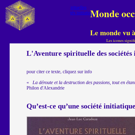
construct menusini sini elemspage
M
Sociétés initiatiques et voies spirituelles
Monde occ
L'aventure spirituelle des sociétés initiatiques
Le monde vu à 
Les icones signif
L'Aventure spirituelle des sociétés 
pour citer ce texte, cliquez sur info
«
La déroute et la destruction des passions, tout en étan
Philon d'Alexandrie
Qu’est-ce qu’une société initiatiqu