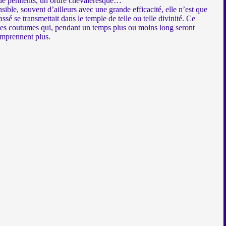
u de pénitents, un ordre chevaleresque…
ible, souvent d’ailleurs avec une grande efficacité, elle n’est que
assé se transmettait dans le temple de telle ou telle divinité. Ce
t des coutumes qui, pendant un temps plus ou moins long seront
omprennent plus.