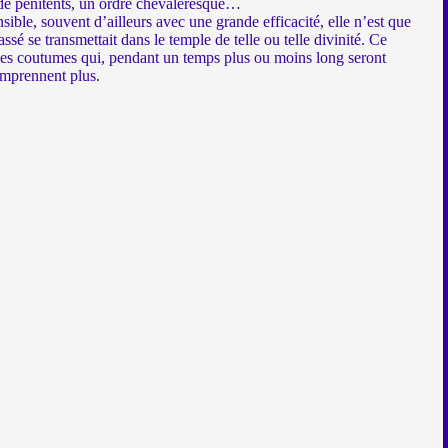
u de pénitents, un ordre chevaleresque…
ible, souvent d’ailleurs avec une grande efficacité, elle n’est que
assé se transmettait dans le temple de telle ou telle divinité. Ce
t des coutumes qui, pendant un temps plus ou moins long seront
omprennent plus.