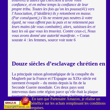
trouverez d’autres qui cherchent à avoir votre
confiance, et en même temps la confiance de leur
propre tribu. Toutes les fois qu’on les pousse(41) vers
l’Association, (l’idolâtrie) ils y retombent en masse.
(Par conséquent,) s’ils ne restent pas neutres à votre
égard, ne vous offrent pas la paix et ne retiennent pas
leurs mains (de vous combattre), alors, saisissez-les et
tuez les où que vous les trouviez. Contre ceux-ci, Nous
vous avons donné une autorité manifeste.
» Coran
sourate 4 : les femmes, source voir note 6
Douze siècles d’esclavage chrétien en t
La principale raison géostratégique de la conquête du
Maghreb par la France et l’Espagne au XIXe siècle est
rarement évoquée – du moins depuis la fin de la
Seconde Guerre mondiale. Ces deux pays sont
intervenus dans cette région parce qu’elle était la plaque
tournante du commerce des esclaves chrétiens dans
En tant que Partenaire Amazon, je réalise un
l’Empire ottoman et la base des corsaires islamiques
bénéfice sur les achats remplissant les conditions
qui, depuis douze siècles, ravageaient – au nom de la
requises.
guerre sainte – les côtes méditerranéennes.