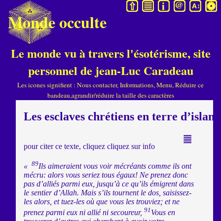
M
Monde occulte
Le monde vu à travers l'ésotérisme, site
personnel de jean-Luc Caradeau
Les icones signifient : Nous contacter, Informations, Menu, Réduire ce
bandeau,agrandir/réduire la taille des caractères
Les esclaves chrétiens en terre d’islam
pour citer ce texte, cliquez cliquez sur info
89
«
Ils aimeraient vous voir mécréants comme ils ont
mécru: alors vous seriez tous égaux! Ne prenez donc
pas d’alliés parmi eux, jusqu’à ce qu’ils émigrent dans
le sentier d’Allah. Mais s’ils tournent le dos, saisissez-
les alors, et tuez-les où que vous les trouviez; et ne
91
prenez parmi eux ni allié ni secoureur,
Vous en